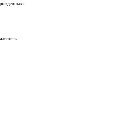
орожденных«
аденцев.