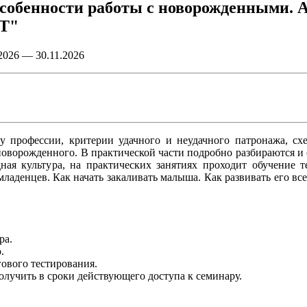
особенности работы с новорожденными. 
Т"
6 — 30.11.2026
у профессии, критерии удачного и неудачного патронажа, сх
оворожденного. В практической части подробно разбираются и
ная культура, на практических занятиях проходит обучение 
ладенцев. Как начать закаливать малыша. Как развивать его вс
.
ра.
.
гового тестирования.
лучить в сроки действующего доступа к семинару.