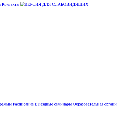
ы
Контакты
раммы
Расписание
Выездные семинары
Образовательная органи